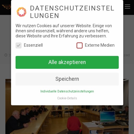
DATENSCHUTZEINSTEL
LUNGEN
Home
ERSTE HILFE KURS
Wir nutzen Cookies auf unserer Website. Einige von
ihnen sind essenziell, während andere uns helfen,
News
diese Website und Ihre Erfahrung zu verbessern.
2023 24.03.2023
Essenziell
Externe Medien
Foto Galerie
am Freitag den 05. April in RK Zams/Landeck
7 Jahren ago
Johannes Valentini
Events
,
News
,
Uncategorized
Stammtischbuch
Alle akzeptieren
Videos
Kontakt
Speichern
Statuten
Individuelle Datenschutzeinstellungen
Search
Cookie-Details
DATENSCHUTZEINSTEL
LUNGEN
Hier finden Sie eine Übersicht über alle
verwendeten Cookies. Sie können Ihre
Einwilligung zu ganzen Kategorien geben