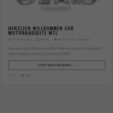
HERZLICH WILLKOMMEN ZUR
MOTORRADSEITE MTL
10 Jahren ago
admin
Events
,
News
,
Reviews
Hey, nach viel Schweiß und Blut habe ich es endlich geschafft
die Homepage online zu stellen Ich hoffe...
CONTINUE READING →
1
338