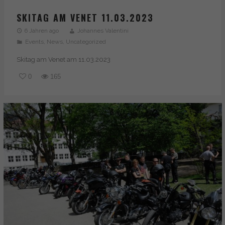
SKITAG AM VENET 11.03.2023
6 Jahren ago
Johannes Valentini
Events
,
News
,
Uncategorized
Skitag am Venet am 11.03.2023
0
165