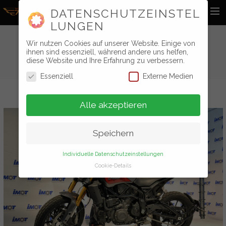
DATENSCHUTZEINSTEL
LUNGEN
Home
EVENTS
Wir nutzen Cookies auf unserer Website. Einige von
ihnen sind essenziell, während andere uns helfen,
News
diese Website und Ihre Erfahrung zu verbessern.
You can display each category with a different layout!
Essenziell
Externe Medien
Foto Galerie
Stammtischbuch
Alle akzeptieren
Videos
Kontakt
Speichern
Statuten
Individuelle Datenschutzeinstellungen
Search
Cookie-Details
DATENSCHUTZEINSTE
LLUNGEN
Hier finden Sie eine Übersicht über alle
verwendeten Cookies. Sie können Ihre
Einwilligung zu ganzen Kategorien geben