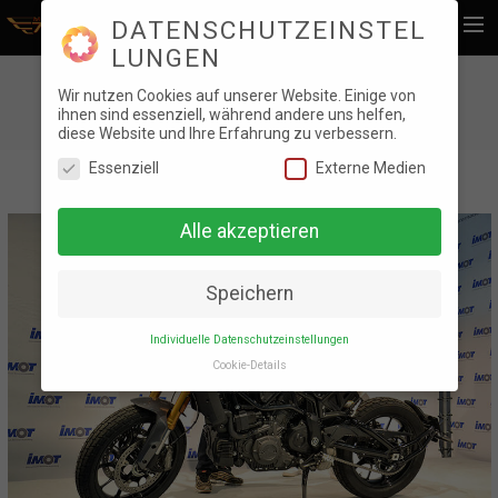
DATENSCHUTZEINSTEL
LUNGEN
Home
FEBRUAR 2020
Wir nutzen Cookies auf unserer Website. Einige von
ihnen sind essenziell, während andere uns helfen,
News
diese Website und Ihre Erfahrung zu verbessern.
Essenziell
Externe Medien
Foto Galerie
Stammtischbuch
Alle akzeptieren
Videos
Kontakt
Speichern
Statuten
Individuelle Datenschutzeinstellungen
Search
Cookie-Details
DATENSCHUTZEINSTEL
LUNGEN
Hier finden Sie eine Übersicht über alle
verwendeten Cookies. Sie können Ihre
Einwilligung zu ganzen Kategorien geben