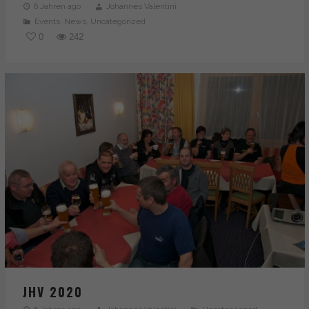
powered by Borlabs Cookie
6 Jahren ago
Johannes Valentini
Events
,
News
,
Uncategorized
0
242
JHV 2020