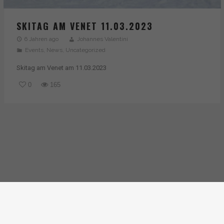
SKITAG AM VENET 11.03.2023
6 Jahren ago
Johannes Valentini
Events
,
News
,
Uncategorized
Skitag am Venet am 11.03.2023
0
165
Home
News
Foto Galerie
Stammtischbuch
Videos
Kontakt
Statuten