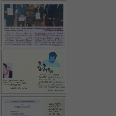
oder sich weitere Informationen anzeigen
lassen und so nur bestimmte Cookies
auswählen.
Alle akzeptieren
Speichern
Zurück
Essenziell (1)
Essenzielle Cookies ermöglichen grundlegende
Funktionen und sind für die einwandfreie Funktion der
Website erforderlich.
Cookie-Informationen anzeigen
Externe Medien (7)
Inhalte von Videoplattformen und Social-Media-
Plattformen werden standardmäßig blockiert. Wenn
Cookies von externen Medien akzeptiert werden, bedarf
der Zugriff auf diese Inhalte keiner manuellen Einwilligung
mehr.
Cookie-Informationen anzeigen