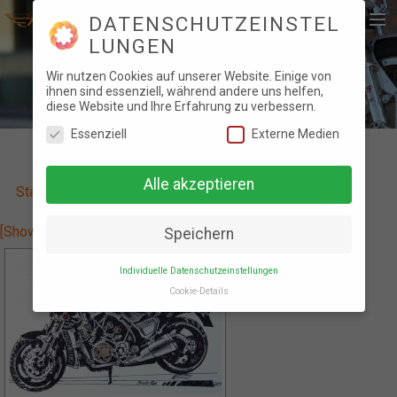
DATENSCHUTZEINSTEL
LUNGEN
Home
STAMMTISCHBUCH
Wir nutzen Cookies auf unserer Website. Einige von
ihnen sind essenziell, während andere uns helfen,
News
diese Website und Ihre Erfahrung zu verbessern.
Essenziell
Externe Medien
Foto Galerie
Stammtischbuch
Alle akzeptieren
Stammtischbuch
»
Stammtischbuch 2011
Videos
Kontakt
[Show slideshow]
Speichern
Statuten
Individuelle Datenschutzeinstellungen
Search
Cookie-Details
DATENSCHUTZEINSTEL
LUNGEN
Hier finden Sie eine Übersicht über alle
verwendeten Cookies. Sie können Ihre
Einwilligung zu ganzen Kategorien geben