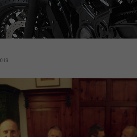
oder sich weitere Informationen anzeigen
lassen und so nur bestimmte Cookies
auswählen.
Alle akzeptieren
Zurück
Speichern
Essenziell (1)
2018
Essenzielle Cookies ermöglichen grundlegende
Funktionen und sind für die einwandfreie Funktion der
Website erforderlich.
Cookie-Informationen anzeigen
Externe Medien (7)
Inhalte von Videoplattformen und Social-Media-
Plattformen werden standardmäßig blockiert. Wenn
Cookies von externen Medien akzeptiert werden, bedarf
der Zugriff auf diese Inhalte keiner manuellen Einwilligung
mehr.