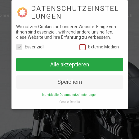
DATENSCHUTZEINSTEL
LUNGEN
ome
News
Foto Galerie
Stammtischbuch
Wir nutzen Cookies auf unserer Website. Einige von
ihnen sind essenziell, während andere uns helfen,
diese Website und Ihre Erfahrung zu verbessern.
Essenziell
Externe Medien
Alle akzeptieren
Speichern
FOTO GALERIE
Individuelle Datenschutzeinstellungen
Cookie-Details
DATENSCHUTZEINSTEL
LUNGEN
Hier finden Sie eine Übersicht über alle
verwendeten Cookies. Sie können Ihre
Einwilligung zu ganzen Kategorien geben